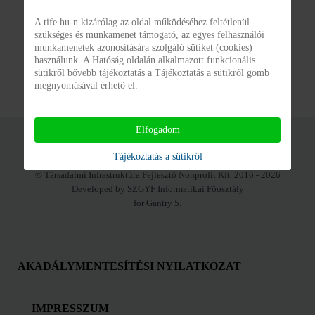
Hírek
A tife.hu-n kizárólag az oldal működéséhez feltétlenül
szükséges és munkamenet támogató, az egyes felhasználói
munkamenetek azonosítására szolgáló sütiket (cookies)
Címlap
használunk. A Hatóság oldalán alkalmazott funkcionális
sütikről bővebb tájékoztatás a Tájékoztatás a sütikről gomb
megnyomásával érhető el.
Elfogadom
Tájékoztatás a sütikről
© Társadalmi Infrastruktúra Fejlesztő Nonprofit Kft. 2016 - 2026
Developed by SZGYF Informatikai Főosztály
for Gantry 5.
AKADÁLYMENTESÍTÉSI NYILATKOZAT
IMPRESSZUM