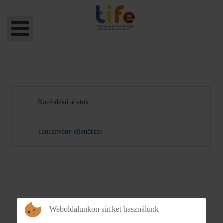
Közérdekű adatok
Tanúsítvány ellenőrzés
Weboldalunkon sütiket használunk