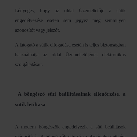
Lényeges, hogy az oldal Üzemeltetője a sütik
engedélyezése esetén sem jegyez meg semmilyen
azonosítót vagy jelszót.
A látogató a sütik elfogadása esetén is teljes biztonságban
használhatja az oldal Üzemeltetőjének elektronikus
szolgáltatásait.
A böngésző süti beállításainak ellenőrzése, a
sütik letiltása
A modern böngészők engedélyezik a süti beállítások
módosítását. A böngészők egy része alapértelmezettként