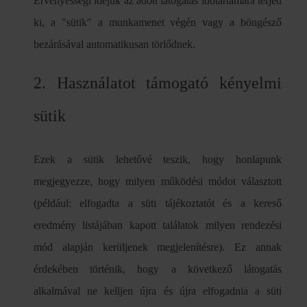
Érvényességi idejük az adott látogatás időtartamára terjed
ki, a "sütik" a munkamenet végén vagy a böngésző
bezárásával automatikusan törlődnek.
2. Használatot támogató kényelmi
sütik
Ezek a sütik lehetővé teszik, hogy honlapunk
megjegyezze, hogy milyen működési módot választott
(például: elfogadta a süti tájékoztatót és a kereső
eredmény listájában kapott találatok milyen rendezési
mód alapján kerüljenek megjelenítésre). Ez annak
érdekében történik, hogy a következő látogatás
alkalmával ne kelljen újra és újra elfogadnia a süti