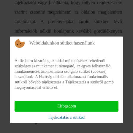
tájékoztatót vagy beállítania, hogy milyen rendezési elv
szerint szeretné megtekinetni az oldalon megjelenített
tartalmakat. A preferenciákat tároló sütikben lévő
információk nélkül honlapunk kevésbé gördülékenyen
ugyan, de működhet.
Weboldalunkon sütiket használunk
A kényelmi sütikben személyes adatokat nem rögzítünk,
A tife.hu-n kizárólag az oldal működéséhez feltétlenül
kizárólag egy azonosítószámot tárolunk, melyből az oldal
szükséges és munkamenet támogató, az egyes felhasználói
munkamenetek azonosítására szolgáló sütiket (cookies)
értesül, hogy a sütitájékoztató korábban elfogadásra
használunk. A Hatóság oldalán alkalmazott funkcionális
sütikről bővebb tájékoztatás a Tájékoztatás a sütikről gomb
került. A kényelmi sütit a kliens gép böngészője tárolja 1
megnyomásával érhető el.
hónapos lejárati idővel.
Elfogadom
Tájékoztatás a sütikről
Biztonság