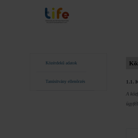
Kö
Közérdekű adatok
1.1. 
Tanúsítvány ellenőrzés
A közf
ügyfél