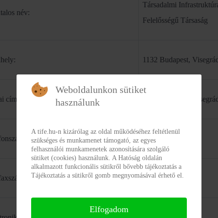
Társadalmi Infrastruktúr
talos név:
Felelősségű Társaság
hely:
1132 Budapest, Visegrád
Weboldalunkon sütiket
ai cím:
1132 Budapest, Visegrád
használunk
A tife.hu-n kizárólag az oldal működéséhez feltétlenül
fonszám:
+36 30 419 0293
szükséges és munkamenet támogató, az egyes
felhasználói munkamenetek azonosítására szolgáló
sütiket (cookies) használunk. A Hatóság oldalán
alkalmazott funkcionális sütikről bővebb tájékoztatás a
Tájékoztatás a sütikről gomb megnyomásával érhető el.
faxszám:
-
Elfogadom
tronikus levélcím:
info@tife.hu