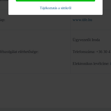
Tájékoztatás a sütikről
ap:
www.tife.hu
Ügyvezetői Iroda
élszolgálat elérhetősége:
Telefonszáma: +36 30 4
Elektronikus levélcíme: