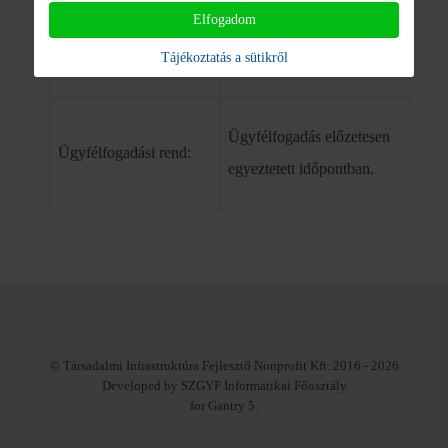
Elfogadom
Elektronikus levélcíme:
info@tife.hu
Tájékoztatás a sütikről
Ügyfélfogadás előzetesen
Ügyfélfogadási rend:
egyeztetett időpontban.
© Társadalmi Infrastruktúra Fejlesztő Nonprofit Kft. 2016 - 2026
Developed by SZGYF Informatikai Főosztály
for Gantry 5.