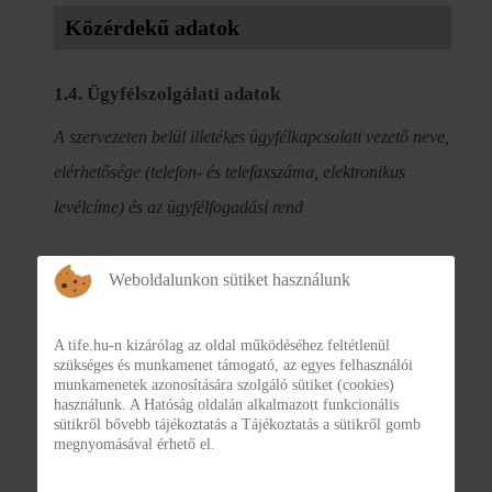
Közérdekű adatok
1.4. Ügyfélszolgálati adatok
A szervezeten belül illetékes ügyfélkapcsolati vezető neve,
elérhetősége (telefon- és telefaxszáma, elektronikus
levélcíme) és az ügyfélfogadási rend
Weboldalunkon sütiket használunk
Ügyfélszolgálati vezető
A tife.hu-n kizárólag az oldal működéséhez feltétlenül
Ügyvezetői Iroda
szükséges és munkamenet támogató, az egyes felhasználói
neve:
munkamenetek azonosítására szolgáló sütiket (cookies)
használunk. A Hatóság oldalán alkalmazott funkcionális
sütikről bővebb tájékoztatás a Tájékoztatás a sütikről gomb
megnyomásával érhető el.
Telefonszáma:
+36 30 419 0293