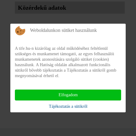
Közérdekű adatok
1.10. Lapok
Weboldalunkon sütiket használunk
A közfeladatot ellátó szerv által alapított lapok neve, a
szerkesztőség és kiadó neve és címe, valamint a
A tife.hu-n kizárólag az oldal működéséhez feltétlenül
szükséges és munkamenet támogató, az egyes felhasználói
főszerkesztő neve
munkamenetek azonosítására szolgáló sütiket (cookies)
használunk. A Hatóság oldalán alkalmazott funkcionális
sütikről bővebb tájékoztatás a Tájékoztatás a sütikről gomb
megnyomásával érhető el.
A TIFE Nonprofit Kft.-nél nem keletkezik ebben a
Elfogadom
közzétételi egységben releváns információ.
Tájékoztatás a sütikről