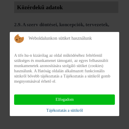
Közérdekű adatok
2.9. A szerv döntései, koncepciók, tervezetek,
javaslatok
Weboldalunkon sütiket használunk
A törvény alapján közzéteendő jogszabálytervezetek és
kapcsolódó dokumentumok; a helyi önkormányzat
A tife.hu-n kizárólag az oldal működéséhez feltétlenül
szükséges és munkamenet támogató, az egyes felhasználói
képviselő-testületének nyilvános ülésére benyújtott
munkamenetek azonosítására szolgáló sütiket (cookies)
használunk. A Hatóság oldalán alkalmazott funkcionális
előterjesztések a benyújtás időpontjától
sütikről bővebb tájékoztatás a Tájékoztatás a sütikről gomb
megnyomásával érhető el.
Elfogadom
A TIFE Nonprofit Kft.-nél nem keletkezik ebben a
közzétételi egységben releváns információ.
Tájékoztatás a sütikről