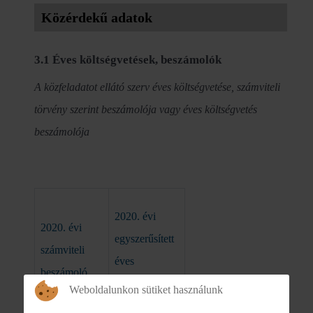
Közérdekű adatok
3.1 Éves költségvetések, beszámolók
A közfeladatot ellátó szerv éves költségvetése, számviteli
törvény szerint beszámolója vagy éves költségvetés
beszámolója
2020. évi
2020. évi
egyszerűsített
számviteli
éves
beszámoló
beszámoló
Weboldalunkon sütiket használunk