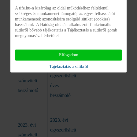
A tife.hu-n kizárólag az oldal működéséhez feltétlenül
2021. évi
szükséges és munkamenet támogató, az egyes felhasználói
2021. évi
munkamenetek azonosítására szolgáló sütiket (cookies)
egyszerűsített
használunk. A Hatóság oldalán alkalmazott funkcionális
számviteli
sütikről bővebb tájékoztatás a Tájékoztatás a sütikről gomb
éves
megnyomásával érhető el.
beszámoló
beszámoló
Elfogadom
2022. évi
Tájékoztatás a sütikről
2022. évi
egyszerűsített
számviteli
éves
beszámoló
beszámoló
2023. évi
2023. évi
egyszerűsített
számviteli