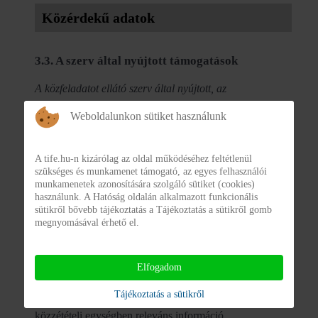
Közérdekű adatok
3.3. A szerv által nyújtott támogatások
A közfeladatot ellátó szerv által nyújtott, az
államháztartásról szóló törvény szerinti költségvetési
Weboldalunkon sütiket használunk
támogatások kedvezményezettjeinek nevére, a támogatás
céljára, összegére, továbbá a támogatási program
A tife.hu-n kizárólag az oldal működéséhez feltétlenül
szükséges és munkamenet támogató, az egyes felhasználói
megvalósítási helyére vonatkozó adatok, kivéve, ha a
munkamenetek azonosítására szolgáló sütiket (cookies)
használunk. A Hatóság oldalán alkalmazott funkcionális
közzététel előtt a költségvetési támogatást visszavonják
sütikről bővebb tájékoztatás a Tájékoztatás a sütikről gomb
megnyomásával érhető el.
vagy arról a kedvezményezett lemond
Elfogadom
A TIFE Nonprofit Kft.-nél nem keletkezik ebben a
Tájékoztatás a sütikről
közzétételi egységben releváns információ.