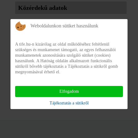
Közérdekű adatok
Weboldalunkon sütiket használunk
3.8. Közbeszerzési információk
Közbeszerzési információk (éves terv, összegzés az
A tife.hu-n kizárólag az oldal működéséhez feltétlenül
ajánlatok elbírálásáról, a megkötött szerződésekről)
szükséges és munkamenet támogató, az egyes felhasználói
munkamenetek azonosítására szolgáló sütiket (cookies)
használunk. A Hatóság oldalán alkalmazott funkcionális
sütikről bővebb tájékoztatás a Tájékoztatás a sütikről gomb
megnyomásával érhető el.
A TIFE Nonprofit Kft. jelenleg nem rendelkezik ebben a
közzétételi egységben releváns információval.
Elfogadom
Tájékoztatás a sütikről